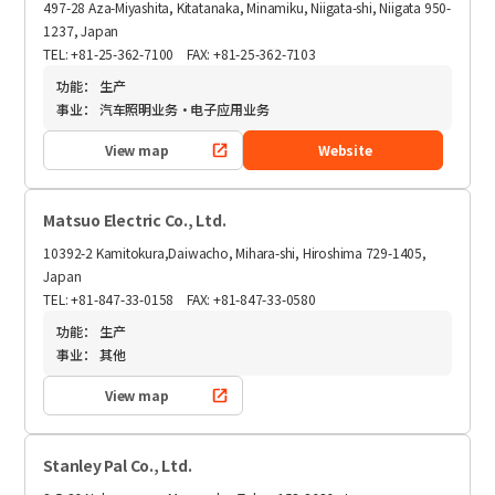
497-28 Aza-Miyashita, Kitatanaka, Minamiku, Niigata-shi, Niigata 950-
1237, Japan
TEL: +81-25-362-7100 FAX: +81-25-362-7103
功能：
生产
事业：
汽车照明业务・电子应用业务
View map
Website
Matsuo Electric Co., Ltd.
10392-2 Kamitokura,Daiwacho, Mihara-shi, Hiroshima 729-1405,
Japan
TEL: +81-847-33-0158 FAX: +81-847-33-0580
功能：
生产
事业：
其他
View map
Stanley Pal Co., Ltd.