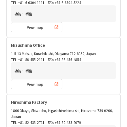
TEL: +81-6-6304-1111 FAX: +81-6-6304-5224
功能：
销售
View map
Mizushima Office
1-5-13 Matsue, Kurashiki-shi, Okayama 712-8052, Japan
TEL: +81-86-455-2111 FAX: +81-86-456-4854
功能：
销售
View map
Hiroshima Factory
1866 Okuya, Shiwacho, Higashihiroshima-shi, Hiroshima 739-0266,
Japan
TEL: +81-82-433-2711 FAX: +81-82-433-2079