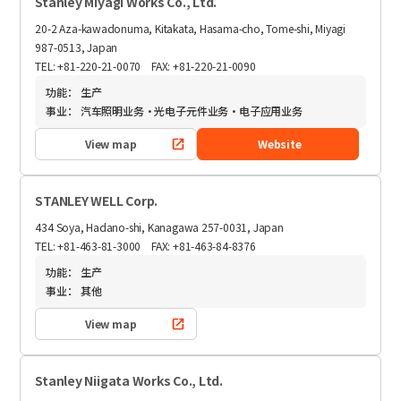
Stanley Miyagi Works Co., Ltd.
20-2 Aza-kawadonuma, Kitakata, Hasama-cho, Tome-shi, Miyagi
987-0513, Japan
TEL: +81-220-21-0070 FAX: +81-220-21-0090
功能：
生产
事业：
汽车照明业务・光电子元件业务・电子应用业务
View map
Website
STANLEY WELL Corp.
434 Soya, Hadano-shi, Kanagawa 257-0031, Japan
TEL: +81-463-81-3000 FAX: +81-463-84-8376
功能：
生产
事业：
其他
View map
Stanley Niigata Works Co., Ltd.