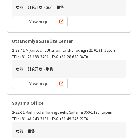
功能：
研究开发・生产・销售
View map
Utsunomiya Satellite Center
2-797-1 Miyanouchi, Utsunomiya-shi, Tochigi 321-0131, Japan
TEL: +81-28-688-3400 FAX: +81-28-688-3470
功能：
研究开发・销售
View map
Sayama Office
2-22-11 Kashinodai, kawagoe-shi, Saitama 350-1179, Japan
TEL: +81-49-243-3939 FAX: +81-49-246-2276
功能：
销售