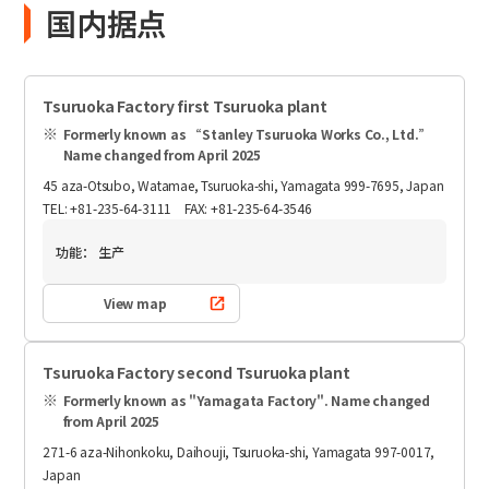
国内据点
Tsuruoka Factory first Tsuruoka plant
Formerly known as “Stanley Tsuruoka Works Co., Ltd.”
Name changed from April 2025
45 aza-Otsubo, Watamae, Tsuruoka-shi, Yamagata 999-7695, Japan
TEL: +81-235-64-3111 FAX: +81-235-64-3546
功能：
生产
View map
Tsuruoka Factory second Tsuruoka plant
Formerly known as "Yamagata Factory". Name changed
from April 2025
271-6 aza-Nihonkoku, Daihouji, Tsuruoka-shi, Yamagata 997-0017,
Japan