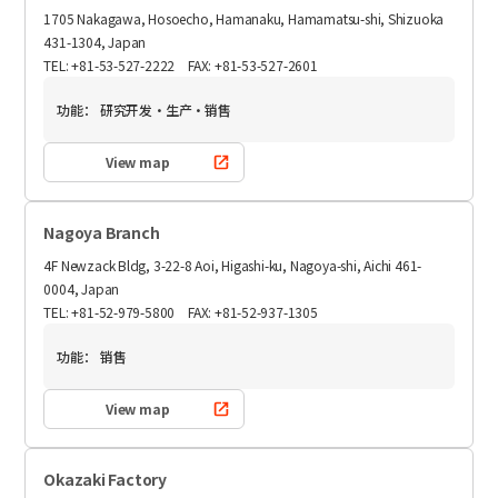
1705 Nakagawa, Hosoecho, Hamanaku, Hamamatsu-shi, Shizuoka
431-1304, Japan
TEL: +81-53-527-2222 FAX: +81-53-527-2601
功能：
研究开发・生产・销售
View map
Nagoya Branch
4F Newzack Bldg, 3-22-8 Aoi, Higashi-ku, Nagoya-shi, Aichi 461-
0004, Japan
TEL: +81-52-979-5800 FAX: +81-52-937-1305
功能：
销售
View map
Okazaki Factory