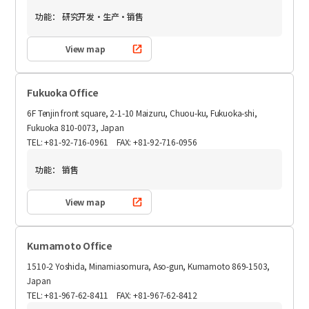
功能：
研究开发・生产・销售
View map
Fukuoka Office
6F Tenjin front square, 2-1-10 Maizuru, Chuou-ku, Fukuoka-shi,
Fukuoka 810-0073, Japan
TEL: +81-92-716-0961 FAX: +81-92-716-0956
功能：
销售
View map
Kumamoto Office
1510-2 Yoshida, Minamiasomura, Aso-gun, Kumamoto 869-1503,
Japan
TEL: +81-967-62-8411 FAX: +81-967-62-8412