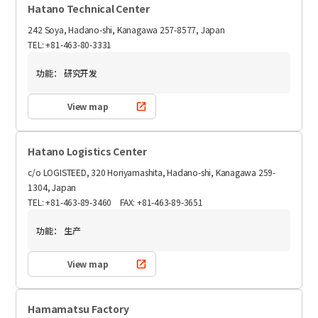
Hatano Technical Center
242 Soya, Hadano-shi, Kanagawa 257-8577, Japan
TEL: +81-463-80-3331
功能：
研究开发
View map
Hatano Logistics Center
c/o LOGISTEED, 320 Horiyamashita, Hadano-shi, Kanagawa 259-
1304, Japan
TEL: +81-463-89-3460 FAX: +81-463-89-3651
功能：
生产
View map
Hamamatsu Factory