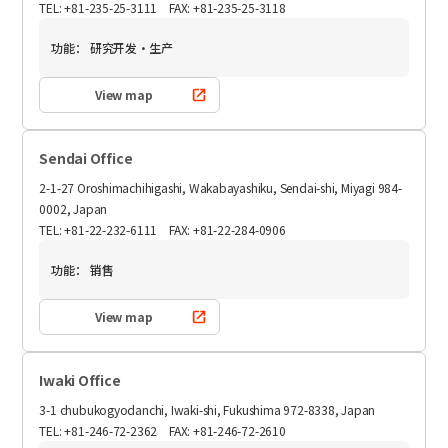
TEL: +81-235-25-3111 FAX: +81-235-25-3118
功能：
研究开发・生产
View map
Sendai Office
2-1-27 Oroshimachihigashi, Wakabayashiku, Sendai-shi, Miyagi 984-
0002, Japan
TEL: +81-22-232-6111 FAX: +81-22-284-0906
功能：
销售
View map
Iwaki Office
3-1 chubukogyodanchi, Iwaki-shi, Fukushima 972-8338, Japan
TEL: +81-246-72-2362 FAX: +81-246-72-2610