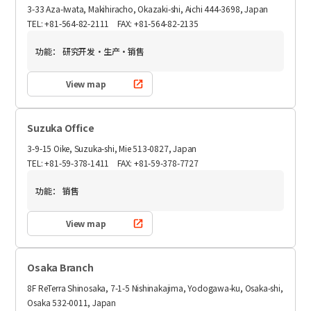
3-33 Aza-Iwata, Makihiracho, Okazaki-shi, Aichi 444-3698, Japan
TEL: +81-564-82-2111 FAX: +81-564-82-2135
功能：
研究开发・生产・销售
View map
Suzuka Office
3-9-15 Oike, Suzuka-shi, Mie 513-0827, Japan
TEL: +81-59-378-1411 FAX: +81-59-378-7727
功能：
销售
View map
Osaka Branch
8F ReTerra Shinosaka, 7-1-5 Nishinakajima, Yodogawa-ku, Osaka-shi,
Osaka 532-0011, Japan