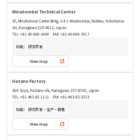
Minatomirai Technical Center
5F, Minatomirai Center Bldg, 3-6-1 Minatomirai, Nishiku, Yokohama-
shi, Kanagawa 220-0012, Japan
TEL: +81-45-680-3600 FAX: +81-45-680-3917
功能：
研究开发
View map
Hatano Factory
400 Soya, Hadano-shi, Kanagawa 257-8555, Japan
TEL: +81-463-81-1111 FAX: +81-463-82-5323
功能：
研究开发・生产・销售
View map