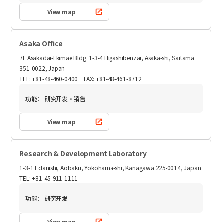
View map
Asaka Office
7F Asakadai-Ekimae Bldg. 1-3-4 Higashibenzai, Asaka-shi, Saitama
351-0022, Japan
TEL: +81-48-460-0400 FAX: +81-48-461-8712
功能：
研究开发・销售
View map
Research & Development Laboratory
1-3-1 Edanishi, Aobaku, Yokohama-shi, Kanagawa 225-0014, Japan
TEL: +81-45-911-1111
功能：
研究开发
View map