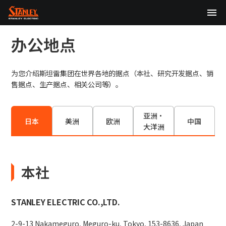
TOP
办公地点
关于我们
为您介绍斯坦雷集团在世界各地的据点（本社、研究开发据点、销
产品中心
售据点、生产据点、相关公司等）。
技术研发
亚洲・
日本
美洲
欧洲
中国
大洋洲
可持续发展
股东・投资者信息（English）
本社
新闻
STANLEY ELECTRIC CO.,LTD.
日本語
English
中文
2-9-13 Nakameguro, Meguro-ku, Tokyo, 153-8636, Japan