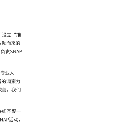
厂设立“推
调动而来的
责SNAP
（专业人
费的洞察力
改善，我们
在线齐聚一
AP活动，