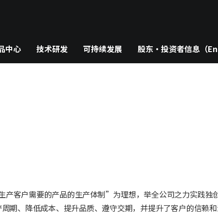
品中心
技术研发
可持续发展
股东・投资者信息（Eng
生产客户需要的产品的生产体制”为理想，举全公司之力实践独
生产周期、降低成本、提升品质、遵守交期，并提升了客户的信赖和