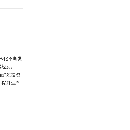
EV化不断发
减经费，
确通过投资
，提升生产