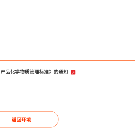
雷产品化学物质管理标准》的通知
返回环境