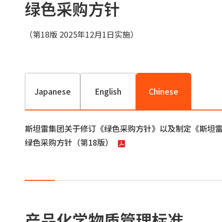
绿色采购方针
（第18版 2025年12月1日实施）
Japanese
English
Chinese
斯坦雷集团关于修订《绿色采购方针》以及制定《斯坦
绿色采购方针（第18版）
产品化学物质管理标准