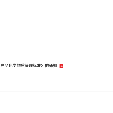
雷产品化学物质管理标准》的通知