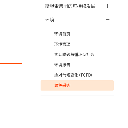
斯坦雷集团的可持续发展
斯坦雷集团的可持续发展首页
环境
可持续发展的理念
环境首页
重要课题
环境管理
实现脱碳与循环型社会
环境报告
应对气候变化（TCFD）
绿色采购