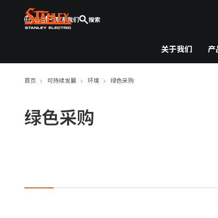
语言
联系我们
搜索
关于我们
产
首页
可持续发展
环境
绿色采购
绿色采购