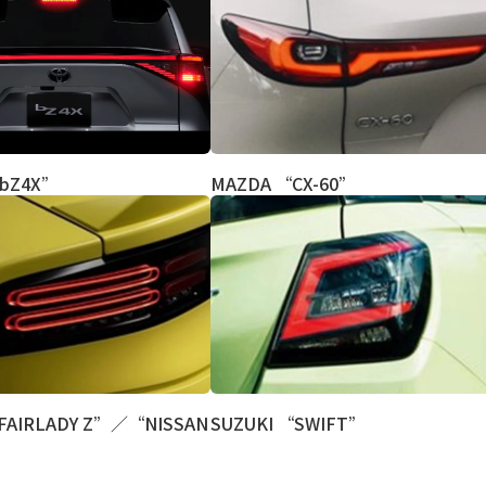
“bZ4X”
MAZDA “CX-60”
FAIRLADY Z”／“NISSAN
SUZUKI “SWIFT”