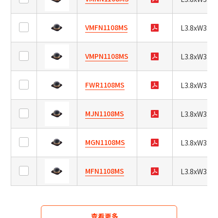
～
L3.8xW3.8xH2.1
半
mW/sr
值
VMFN1108MS
L3.8xW3.8x
L3.8xW3.8xH2.8
角
L3.8xW3.8xH3.2
x
VMPN1108MS
L3.8xW3.8x
正
deg.
向
电
FWR1108MS
～
L3.8xW3.8x
流
deg.
MJN1108MS
L3.8xW3.8x
正
mA
y
向
～
deg.
MGN1108MS
L3.8xW3.8x
电
mA
～
压
deg.
MFN1108MS
L3.8xW3.8x
V
排
～
序
V
查看更多