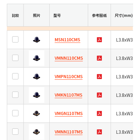
站内搜索
准，
然
比较
照片
型号
参考图纸
尺寸(mm)
后
按
产品搜索
“搜
索
MSN110CMS
L3.8xW3.8x
全部
”
按
VMNN110CMS
钮
L3.8xW3.8x
刷
新
例：
VFHY1104P、LLF0111A、ULR4B、SL035
VMPN110CMS
L3.8xW3.8x
页
联系我们
面
并
VMKN1107MS
L3.8xW3.8x
显
示
结
VMGN1107MS
L3.8xW3.8x
果。
VMNN1107MS
L3.8xW3.8x
NEW