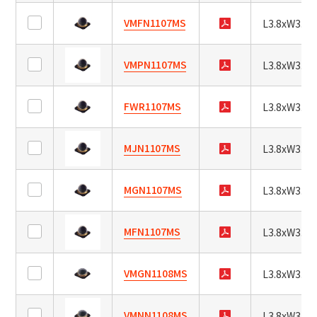
系
VMFN1107MS
L3.8xW3.8x
列
VMPN1107MS
L3.8xW3.8x
高
尺
功
寸
率
FWR1107MS
L3.8xW3.8x
红
L1.64xW0.84xH1.26
峰
外
值
LED
MJN1107MS
L1.6xW0.8xH0.7
L3.8xW3.8x
波
低
L2.5xW1.6xH1.85
长
功
MGN1107MS
L3.8xW3.8x
率
L3.0xW1.5xH1.5
辐
nm
红
L3.0xW2.55xH1.6
射
外
MFN1107MS
L3.8xW3.8x
～
LED
强
L3.2xW1.6xH1.85
nm
度
VMGN1108MS
L3.8xW3.8x
L3.5xW2.8xH1.9
方
mW/sr
L3.8xW3.8xH1.75
VMNN1108MS
向
L3.8xW3.8x