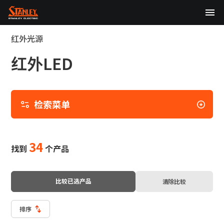
TOP
红外光源
红外LED
关于我们
产品中心
检
索
检索菜单
技术研发
菜
单
选
可持续发展
择
34
找到
个产品
以
股东・投资者信息（English）
下
一
新闻
比较已选产品
清除比较
种
细
化
排序
日本語
English
中文
标