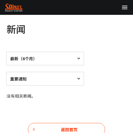
TOP
新闻
关于我们
产品中心
最新（6个月）
技术研发
可持续发展
重要通知
股东・投资者信息（English）
没有相关新闻。
新闻
日本語
English
中文
返回首页