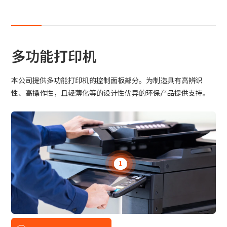
站内搜索
产品搜索
多功能打印机
全部
本公司提供多功能打印机的控制面板部分。为制造具有高辨识
性、高操作性，且轻薄化等的设计性优异的环保产品提供支持。
例：
VFHY1104P、LLF0111A、ULR4B、SL035
联系我们
1