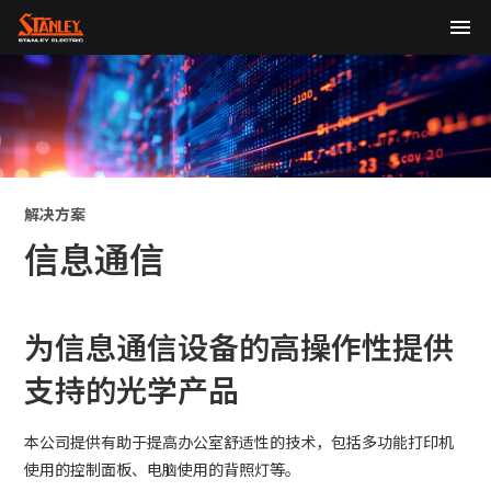
TOP
关于我们
产品中心
解决方案
技术研发
信息通信
可持续发展
为信息通信设备的高操作性提供
股东・投资者信息（English）
支持的光学产品
新闻
本公司提供有助于提高办公室舒适性的技术，包括多功能打印机
日本語
English
中文
使用的控制面板、电脑使用的背照灯等。