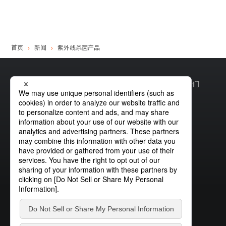
站内搜索
首页
新闻
紫外线杀菌产品
产品搜索
全部
网站地图
全球隐私权政策
Cookie政策
网站政策
联系我们
例：
VFHY1104P、LLF0111A、ULR4B、SL035
联系我们
沪ICP备19033726号-2
沪公网安备31010402335180号
斯坦雷电气
微信公众号