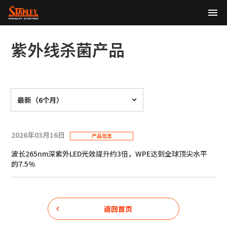
TOP
紫外线杀菌产品
关于我们
产品中心
最新（6个月）
技术研发
可持续发展
2026年03月16日
产品信息
波长265nm深紫外LED光效提升约3倍，WPE达到全球顶尖水平
股东・投资者信息（English）
的7.5%
新闻
返回首页
日本語
English
中文