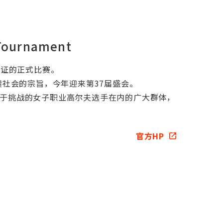
 Tournament
认证的正式比赛。
馈社会的宗旨，今年迎来第37届盛会。
勇于挑战的女子职业高尔夫选手在内的广大群体，
官方HP