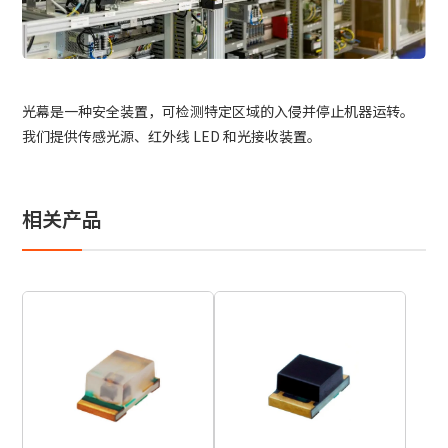
站内搜索
产品搜索
光幕是一种安全装置，可检测特定区域的入侵并停止机器运转。
我们提供传感光源、红外线 LED 和光接收装置。
全部
相关产品
例：
VFHY1104P、LLF0111A、ULR4B、SL035
联系我们