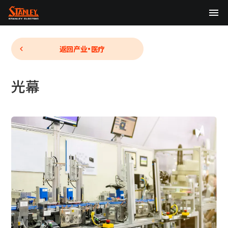
TOP
返回
产业・医疗
关于我们
光幕
产品中心
技术研发
可持续发展
股东・投资者信息（English）
新闻
日本語
English
中文