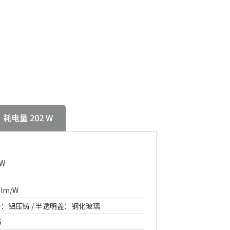
耗电量 202 W
7W
 lm/W
：铝压铸 / 半透明盖：钢化玻璃
6