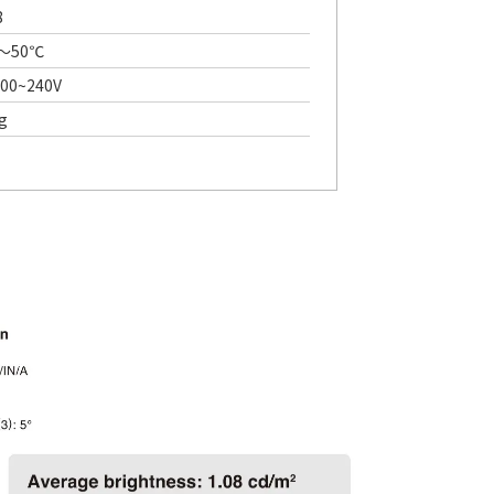
8
0～50℃
00~240V
g