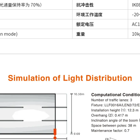
时（光通量保持率为 70%）
抗冲击性
IK0
环境工作温度
-2
额定电压
AC1
n mode)
重量
10k