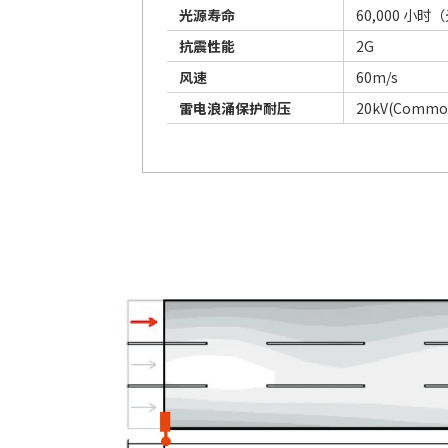
光源寿命
60,000 小
抗震性能
2G
风速
60m/s
雷电浪涌保护耐压
20kV(Commo