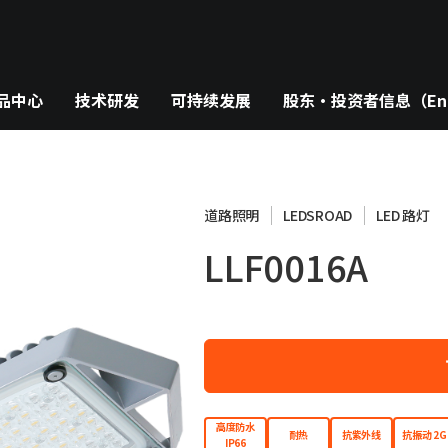
品中心
技术研发
可持续发展
股东・投资者信息（Eng
道路照明
LEDSROAD
LED 路灯
LLF0016A
高度防水
耐热
抗紫外线
抗振动 2G
IP66